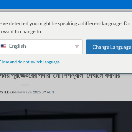
've detected you might be speaking a different language. Do
ুঁজুন
গাইড
সাপোর্ট
EMI
u want to change to:
English
Change Language
MONTHLY ARCHIVES:
সেপ্টেম্বর 2025
Close and do not switch language
KNOWLEDGE BASE
,
সমস্যা সমাধান
প্রজেক্টরের পর্দায় ‘নো সিগন্যাল’ দেখালে করণীয়
OSTED ON
সেপ্টেম্বর 24, 2025
BY
AUN