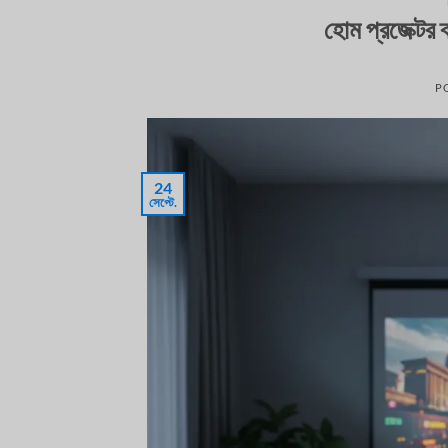
হোম প্রজেক্টর 
P
24
সেপ্টে.