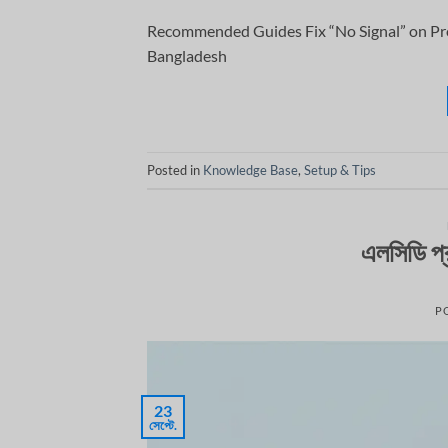
Recommended Guides Fix “No Signal” on Pro
Bangladesh
Posted in
Knowledge Base
,
Setup & Tips
এলসিডি প্র
P
23
সেপ্টে.