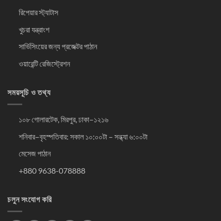
রিপেয়ার স্ট্যাটাস
খুচরা যন্ত্রাংশ
সার্ভিসিংয়ের জন্য প্রজেক্টর পাঠান
ওয়ারেন্টি রেজিস্ট্রেশন
সময়সূচি ও তথ্য
১০৮ গোলারটেক, মিরপুর, ঢাকা–১২১৬
শনিবার–বৃহস্পতিবার: সকাল ১০:০০টা – সন্ধ্যা ৬:০০টা
মেসেজ পাঠান
+880 9638-078888
চলুন সংযোগ করি