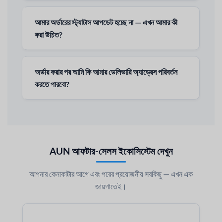
আমার অর্ডারের স্ট্যাটাস আপডেট হচ্ছে না — এখন আমার কী
করা উচিত?
অর্ডার করার পর আমি কি আমার ডেলিভারি অ্যাড্রেস পরিবর্তন
করতে পারবো?
AUN আফটার-সেলস ইকোসিস্টেম দেখুন
আপনার কেনাকাটার আগে এবং পরের প্রয়োজনীয় সবকিছু — এখন এক
জায়গাতেই।