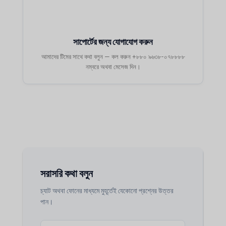
সাপোর্টের জন্য যোগাযোগ করুন
আমাদের টিমের সাথে কথা বলুন — কল করুন +৮৮০ ৯৬৩৮-০৭৮৮৮৮
নম্বরে অথবা মেসেজ দিন।
সরাসরি কথা বলুন
চ্যাট অথবা ফোনের মাধ্যমে মুহূর্তেই যেকোনো প্রশ্নের উত্তর
পান।