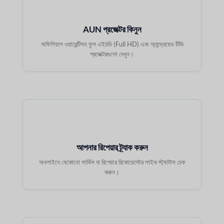
AUN প্রজেক্টর কিনুন
অফিশিয়াল ওয়ারেন্টিসহ ফুল এইচডি (Full HD) এবং অ্যান্ড্রয়েড টিভি
প্রজেক্টরগুলো দেখুন।
আপনার রিপেয়ার ট্র্যাক করুন
অনলাইনে যেকোনো সার্ভিস বা রিপেয়ার রিকোয়েস্টের লাইভ স্ট্যাটাস চেক
করুন।