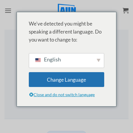
Skip
to
content
We've detected you might be
speaking a different language. Do
you want to change to:
HELP CENTER · সহায়তা কেন্দ্র
English
কীভাবে সাহায্য করতে পারি?
আপনার প্রজেক্টর নিয়ে যেকোনো সমস্যার দ্রুত সমাধান — মডেল
Change Language
সিলেক্ট করুন, সমস্যা খুঁজুন, ভিডিও দেখুন। সমাধান না হলে এক
ক্লিকে WhatsApp করুন।
Close and do not switch language