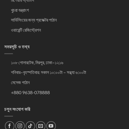
খুচরা যন্ত্রাংশ
সার্ভিসিংয়ের জন্য প্রজেক্টর পাঠান
ওয়ারেন্টি রেজিস্ট্রেশন
সময়সূচি ও তথ্য
১০৮ গোলারটেক, মিরপুর, ঢাকা–১২১৬
শনিবার–বৃহস্পতিবার: সকাল ১০:০০টা – সন্ধ্যা ৬:০০টা
মেসেজ পাঠান
+880 9638-078888
চলুন সংযোগ করি