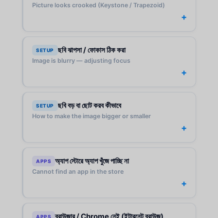
Picture looks crooked (Keystone / Trapezoid)
ছবি ঝাপসা / ফোকাস ঠিক করা
SETUP
Image is blurry — adjusting focus
ছবি বড় বা ছোট করব কীভাবে
SETUP
How to make the image bigger or smaller
অ্যাপ স্টোরে অ্যাপ খুঁজে পাচ্ছি না
APPS
Cannot find an app in the store
ব্রাউজার / Chrome নেই (ইন্টারনেট ব্রাউজ)
APPS