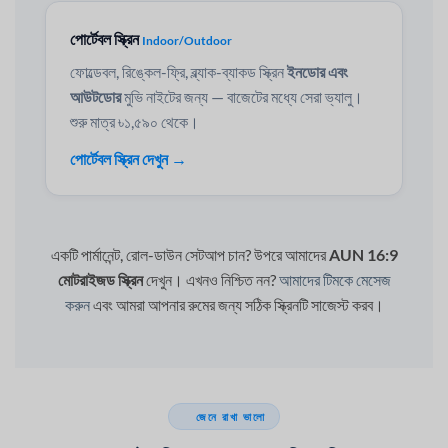
পোর্টেবল স্ক্রিন
Indoor/Outdoor
ফোল্ডেবল, রিঙ্কেল-ফ্রি, ব্ল্যাক-ব্যাকড স্ক্রিন
ইনডোর এবং
আউটডোর
মুভি নাইটের জন্য — বাজেটের মধ্যে সেরা ভ্যালু।
শুরু মাত্র ৳১,৫৯০ থেকে।
পোর্টেবল স্ক্রিন দেখুন →
একটি পার্মানেন্ট, রোল-ডাউন সেটআপ চান? উপরে আমাদের
AUN 16:9
মোটরাইজড স্ক্রিন
দেখুন। এখনও নিশ্চিত নন?
আমাদের টিমকে মেসেজ
করুন
এবং আমরা আপনার রুমের জন্য সঠিক স্ক্রিনটি সাজেস্ট করব।
জেনে রাখা ভালো