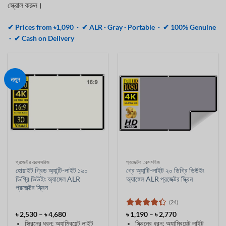
স্ক্রোল করুন।
✔ Prices from ৳1,090 · ✔ ALR · Gray · Portable · ✔ 100% Genuine
· ✔ Cash on Delivery
নতুন
প্রজেক্টর এক্সেসরিজ
প্রজেক্টর এক্সেসরিজ
হোয়াইট গ্রিড অ্যান্টি-লাইট ১৬০
গ্রে অ্যান্টি-লাইট ২০ ডিগ্রি ভিউইং
ডিগ্রি ভিউইং অ্যাঙ্গেল ALR
অ্যাঙ্গেল ALR প্রজেক্টর স্ক্রিন
প্রজেক্টর স্ক্রিন
(24)
মূল্য
5 ের মধ্যে
মূল্য
৳
2,530
–
৳
4,680
৳
1,190
–
৳
2,770
সীমা:
সীমা:
4.33
রেট
স্ক্রিনের ধরন: অ্যাম্বিয়েন্ট লাইট
স্ক্রিনের ধরন: অ্যাম্বিয়েন্ট লাইট