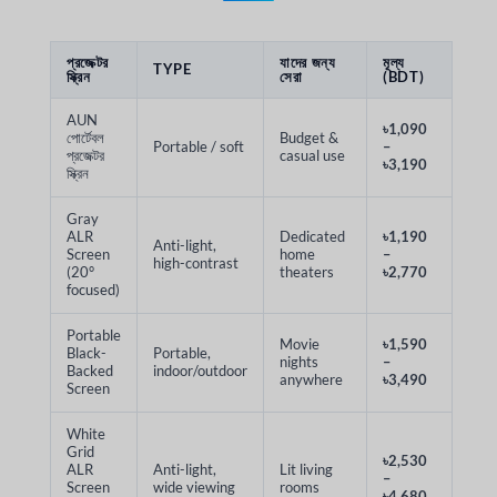
প্রজেক্টর
যাদের জন্য
মূল্য
TYPE
স্ক্রিন
সেরা
(BDT)
AUN
৳1,090
পোর্টেবল
Budget &
Portable / soft
–
প্রজেক্টর
casual use
৳3,190
স্ক্রিন
Gray
ALR
Dedicated
৳1,190
Anti-light,
Screen
home
–
high-contrast
(20°
theaters
৳2,770
focused)
Portable
Movie
৳1,590
Black-
Portable,
nights
–
Backed
indoor/outdoor
anywhere
৳3,490
Screen
White
Grid
৳2,530
ALR
Anti-light,
Lit living
–
Screen
wide viewing
rooms
৳4,680