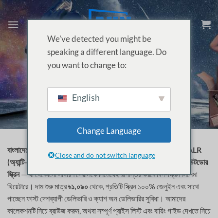
Skip
to
content
We've detected you might be
speaking a different language. Do
you want to change to:
হোম
/
প্রজেক্টর এক্সেসরিজ
/
প্রজেক্টর স্ক্রিন
English
Change Language
বাংলাদেশে সেরা প্রজেক্টর স্ক্রিনের দাম খুঁজছেন?
AUN নিয়ে এসেছে জেনুইন
ALR
Close and do not switch language
(অ্যান্টি-লাইট) স্ক্রিন
, হাই-কন্ট্রাস্ট
গ্রে ALR স্ক্রিন
এবং
পোর্টেবল ইনডোর/আউটডোর
স্ক্রিন
— যা যেকোনো সাধারণ দেয়ালকে নিমেষেই রূপান্তর করবে বিগ-স্ক্রিন সিনেমা
থিয়েটারে। দাম শুরু মাত্র
৳১,০৯০
থেকে, প্রতিটি স্ক্রিন ১০০% জেনুইন এবং সাথে
পাচ্ছেন ফাস্ট দেশব্যাপী ডেলিভারি ও ক্যাশ অন ডেলিভারির সুবিধা। আমাদের
কালেকশনটি নিচে ব্রাউজ করুন, অথবা সম্পূর্ণ প্রাইস লিস্ট এবং বায়িং গাইড দেখতে নিচে