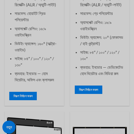
৳ 2,530
৳ 1,190
থেকে
থেকে
রিজেক্টিং (ALR / অ্যান্টি-লাইট)
রিজেক্টিং (ALR / অ্যান্টি-লাইট)
৳ 4,680
৳ 2,770
সারফেস: হোয়াইট গ্রিড
সারফেস: গ্রে পলিয়েস্টার
পলিয়েস্টার
অ্যাসপেক্ট রেশিও: ১৬:৯
অ্যাসপেক্ট রেশিও: ১৬:৯
ওয়াইডস্ক্রিন
ওয়াইডস্ক্রিন
ভিউইং অ্যাঙ্গেল: ২০° (ফোকাসড
ভিউইং অ্যাঙ্গেল: ১৬০° (আল্ট্রা-
/ হাই-কন্ট্রাস্ট)
ওয়াইড)
সাইজ: ৮৪″ / ১০০″ / ১২০″ /
সাইজ: ৮৪″ / ১০০″ / ১২০″ /
১৩০″
১৩০″
ব্যবহার: ইনডোর — ডেডিকেটেড
ব্যবহার: ইনডোর — হোম
হোম থিয়েটার এবং মিডিয়া রুম
থিয়েটার, অফিস এবং ক্লাসরুম
বিকল্প নির্বাচন করুন
বিকল্প নির্বাচন করুন
এই
এই
পণ্যটির
পণ্যটির
একাধিক
একাধিক
রূপ
রূপ
রয়েছে।
নতুন
রয়েছে।
বিকল্পগুলো