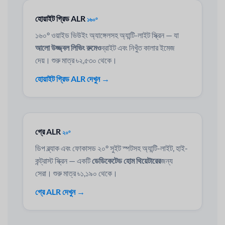
হোয়াইট গ্রিড ALR
১৬০°
১৬০° ওয়াইড ভিউইং অ্যাঙ্গেলসহ অ্যান্টি-লাইট স্ক্রিন — যা
আলো উজ্জ্বল লিভিং রুমেও
ব্রাইট এবং নিখুঁত কালার ইমেজ
দেয়। শুরু মাত্র ৳২,৫৩০ থেকে।
হোয়াইট গ্রিড ALR দেখুন →
গ্রে ALR
২০°
ডিপ ব্ল্যাক এবং ফোকাসড ২০° সুইট স্পটসহ অ্যান্টি-লাইট, হাই-
কন্ট্রাস্ট স্ক্রিন — একটি
ডেডিকেটেড হোম থিয়েটারের
জন্য
সেরা। শুরু মাত্র ৳১,১৯০ থেকে।
গ্রে ALR দেখুন →