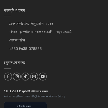
সময়সূচি ও তথ্য
১০৮ গোলারটেক, মিরপুর, ঢাকা–১২১৬
শনিবার–বৃহস্পতিবার: সকাল ১০:০০টা – সন্ধ্যা ৬:০০টা
মেসেজ পাঠান
+880 9638-078888
চলুন সংযোগ করি
AUN CARE অ্যাপটি ডাউনলোড করুন
রিপেয়ার, ওয়ারেন্টি এবং স্পেয়ার পার্টস ট্র্যাক করুন — মাত্র এক ট্যাপে।
ডাউনলোড করুন