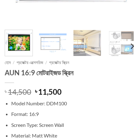
হোম
/
প্রজেক্টর এক্সেসরিজ
/
প্রজেক্টর স্ক্রিন
AUN 16:9 মোটরাইজড স্ক্রিন
আসল
বর্তমান
14,500
11,500
৳
৳
দাম
মূল্য
Model Number:
DDM100
ছিল:
হল:
৳ 14,500।
৳ 11,500।
Format:
16:9
Screen Type:
Screen Wall
Material:
Matt White