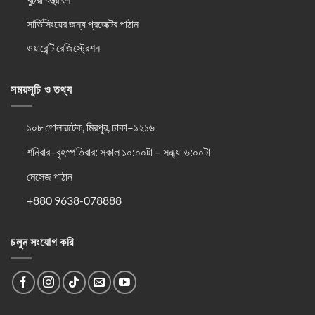
সার্ভিসিংয়ের জন্য প্রজেক্টর পাঠান
ওয়ারেন্টি রেজিস্ট্রেশন
সময়সূচি ও তথ্য
১০৮ গোলারটেক, মিরপুর, ঢাকা–১২১৬
শনিবার–বৃহস্পতিবার: সকাল ১০:০০টা – সন্ধ্যা ৬:০০টা
মেসেজ পাঠান
+880 9638-078888
চলুন সংযোগ করি