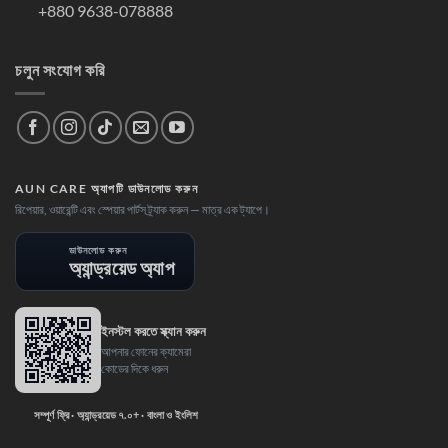
+880 9638-078888
চলুন সংযোগ করি
AUN CARE অ্যাপটি ডাউনলোড করুন
রিপেয়ার, ওয়ারেন্টি এবং স্পেয়ার পার্টস ট্র্যাক করুন — মাত্র এক ট্যাপে।
ডাউনলোড করুন
অ্যান্ড্রয়েড অ্যাপ
ইনস্টল করতে স্ক্যান করুন
আপনার ফোনের ক্যামেরা
কোডের দিকে ধরুন
সম্পূর্ণ ফ্রি · অ্যান্ড্রয়েড ৭.০+ · বাংলা ও ইংলিশ