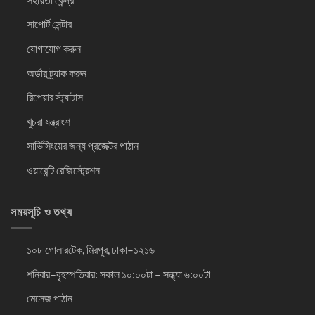
সাপোর্ট সেন্টার
যোগাযোগ করুন
অর্ডার ট্র্যাক করুন
রিপেয়ার স্ট্যাটাস
খুচরা যন্ত্রাংশ
সার্ভিসিংয়ের জন্য প্রজেক্টর পাঠান
ওয়ারেন্টি রেজিস্ট্রেশন
সময়সূচি ও তথ্য
১০৮ গোলারটেক, মিরপুর, ঢাকা–১২১৬
শনিবার–বৃহস্পতিবার: সকাল ১০:০০টা – সন্ধ্যা ৬:০০টা
মেসেজ পাঠান