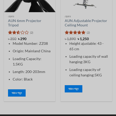
হোল্ডার
হোল্ডার
AUN 6mm Projector
AUN Adjustable Projector
Tripod
Ceiling Mount
(2)
(2)
5 ের
আসল
বর্তমান
5 ের মধ্যে
আসল
বর্তমান
৳
350
৳
290
৳
1,890
৳
1,250
দাম
মূল্য
দাম
মূল্য
মধ্যে
5
রেট
Model Number: ZZ08
Height ajustable: 43 -
ছিল:
হল:
ছিল:
হল:
2.5
৳ 350।
৳ 290।
৳ 1,890।
৳ 1,250।
65 cm
রেট
Origin: Mainland China
Loading capacity of wall
Loading Capacity:
hanging:3KG
1.5KG
Loading capacity of
Length: 200-203mm
ceiling hanging:5KG
Color: Black
আরও পড়ুন
আরও পড়ুন