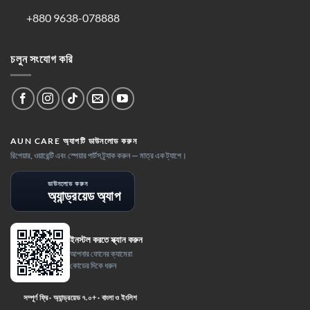
+880 9638-078888
চলুন সংযোগ করি
AUN CARE অ্যাপটি ডাউনলোড করুন
রিপেয়ার, ওয়ারেন্টি এবং স্পেয়ার পার্টস ট্র্যাক করুন — মাত্র এক ট্যাপে।
ডাউনলোড করুন
অ্যান্ড্রয়েড অ্যাপ
ইনস্টল করতে স্ক্যান করুন
আপনার ফোনের ক্যামেরা
কোডের দিকে ধরুন
সম্পূর্ণ ফ্রি · অ্যান্ড্রয়েড ৭.০+ · বাংলা ও ইংলিশ