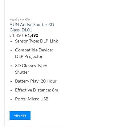
প্রজেক্টর এক্সেসরিজ
AUN Active Shutter 3D
Glass, DL01
আসল
বর্তমান
৳
1,850
৳
1,490
দাম
মূল্য
Sensor Type: DLP-Link
ছিল:
হল:
৳ 1,850।
৳ 1,490।
Compatible Device:
DLP Projector
3D Glasses Type:
Shutter
Battery Play: 20 Hour
Effective Distance: 8m
Ports: Micro USB
আরও পড়ুন