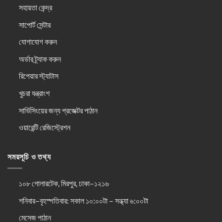
সহায়তা কেন্দ্র
সাপোর্ট সেন্টার
যোগাযোগ করুন
অর্ডার ট্র্যাক করুন
রিপেয়ার স্ট্যাটাস
খুচরা যন্ত্রাংশ
সার্ভিসিংয়ের জন্য প্রজেক্টর পাঠান
ওয়ারেন্টি রেজিস্ট্রেশন
সময়সূচি ও তথ্য
১০৮ গোলারটেক, মিরপুর, ঢাকা–১২১৬
শনিবার–বৃহস্পতিবার: সকাল ১০:০০টা – সন্ধ্যা ৬:০০টা
মেসেজ পাঠান