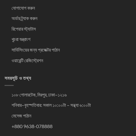
যোগাযোগ করুন
অর্ডার ট্র্যাক করুন
রিপেয়ার স্ট্যাটাস
খুচরা যন্ত্রাংশ
সার্ভিসিংয়ের জন্য প্রজেক্টর পাঠান
ওয়ারেন্টি রেজিস্ট্রেশন
সময়সূচি ও তথ্য
১০৮ গোলারটেক, মিরপুর, ঢাকা–১২১৬
শনিবার–বৃহস্পতিবার: সকাল ১০:০০টা – সন্ধ্যা ৬:০০টা
মেসেজ পাঠান
+880 9638-078888