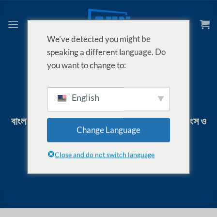
Skip
to
content
We've detected you might be
speaking a different language. Do
you want to change to:
English
KNOWLEDGE BASE
,
সেটআপ ও টিপস
বাংলাদেশে প্রজেক্টরে ফুটবল ও ক্রিকেট দেখার সেরা সেটিংস ও
Change Language
স্ক্রিন সাজেশন
Close and do not switch language
POSTED ON
সেপ্টেম্বর 22, 2025
BY
AUN