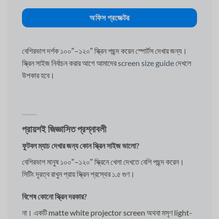
অফিস প্রজেক্টর
বেশিরভাগ দর্শক ১০০″–১২০″ স্ক্রিন পছন্দ করেন স্পোর্টস দেখার জন্য।
স্ক্রিন সাইজ নির্বাচন করার আগে আমাদের
screen size guide
দেখলে
উপকার হবে।
প্রায়শই জিজ্ঞাসিত প্রশ্নাবলী
ফুটবল ম্যাচ দেখার জন্য কোন স্ক্রিন সাইজ ভালো?
বেশিরভাগ মানুষ ১০০″–১২০″ স্ক্রিনে খেলা দেখতে বেশি পছন্দ করেন।
সিটিং দূরত্ব রাখুন প্রায় স্ক্রিন প্রস্থের ১.৫ গুণ।
বিশেষ কোনো স্ক্রিন দরকার?
না। একটি matte white projector screen অথবা মসৃণ light-