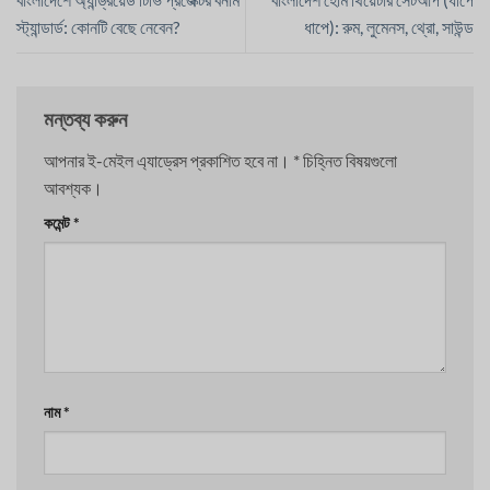
স্ট্যান্ডার্ড: কোনটি বেছে নেবেন?
ধাপে): রুম, লুমেনস, থ্রো, সাউন্ড
মন্তব্য করুন
আপনার ই-মেইল এ্যাড্রেস প্রকাশিত হবে না।
*
চিহ্নিত বিষয়গুলো
আবশ্যক।
কমেন্ট
*
নাম
*