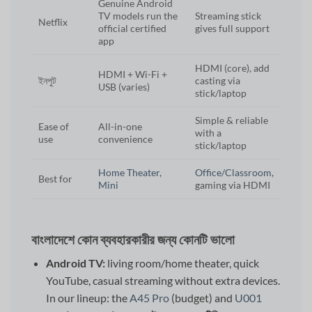
Genuine Android
TV models run the
Streaming stick
Netflix
official certified
gives full support
app
HDMI (core), add
HDMI + Wi-Fi +
ইনপুট
casting via
USB (varies)
stick/laptop
Simple & reliable
Ease of
All-in-one
with a
use
convenience
stick/laptop
Home Theater
,
Office/Classroom
,
Best for
Mini
gaming via HDMI
বাংলাদেশে কোন ব্যবহারকারীর জন্য কোনটি ভালো
Android TV:
living room/home theater, quick
YouTube, casual streaming without extra devices.
In our lineup: the
A45 Pro
(budget) and
U001