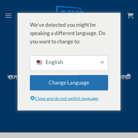
Skip
to
content
We've detected you might be
speaking a different language. Do
you want to change to:
English
কেনাকাটার গাইড
,
KNOWLEDGE BASE
বাংলাদেশে অ্যান্ড্রয়েড টিভি প্রজেক্টর বনাম স্ট্যান্ডার্ড: কোনটি
Change Language
বেছে নেবেন?
Close and do not switch language
POSTED ON
সেপ্টেম্বর 22, 2025
BY
AUN