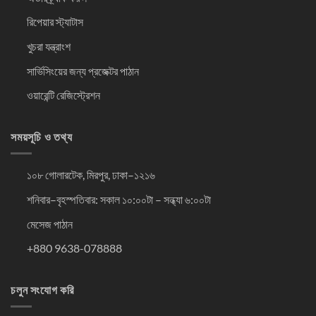
রিপেয়ার স্ট্যাটাস
খুচরা যন্ত্রাংশ
সার্ভিসিংয়ের জন্য প্রজেক্টর পাঠান
ওয়ারেন্টি রেজিস্ট্রেশন
সময়সূচি ও তথ্য
১০৮ গোলারটেক, মিরপুর, ঢাকা–১২১৬
শনিবার–বৃহস্পতিবার: সকাল ১০:০০টা – সন্ধ্যা ৬:০০টা
মেসেজ পাঠান
+880 9638-078888
চলুন সংযোগ করি