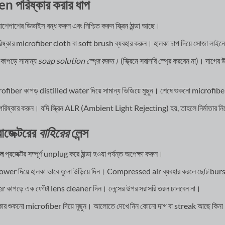
 পরিষ্কার করার ধাপ
আশেপাশের ডিভাইস বন্ধ করুন এবং নিশ্চিত করুন স্ক্রিন ঠান্ডা আছে।
ষ্কার microfiber cloth বা soft brush ব্যবহার করুন। হালকা চাপ দিয়ে সোজা লাইনে
কাপড়ে সামান্য
soap solution স্প্রে করুন।
(স্ক্রিনে সরাসরি স্প্রে করবেন না)। দাগে
iber কাপড় distilled water দিয়ে সামান্য ভিজিয়ে মুছুন। শেষে শুকনো microfiber দ
পরিষ্কার করুন। যদি স্ক্রিন ALR (Ambient Light Rejecting) হয়, তাহলে নির্মাতার নি
োজেক্টরের
বাহিরের
লেন্স
ুন
প্রজেক্টর সম্পূর্ণ unplug করে ঠান্ডা হওয়া পর্যন্ত অপেক্ষা করুন।
wer দিয়ে হালকা ভাবে ধুলো উড়িয়ে দিন। Compressed air ব্যবহার করলে ছোট burs
কাপড়ে এক ফোঁটা lens cleaner দিন। লেন্সের উপর সরাসরি তরল ঢালবেন না।
কার শুকনো microfiber দিয়ে মুছুন। আলোতে দেখে নিন কোনো দাগ বা streak আছে কিন