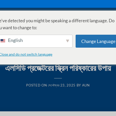
've detected you might be speaking a different language. Do
ুঁজুন
গাইড
সাপোর্ট
EMI
u want to change to:
English
Change Language
Close and do not switch language
KNOWLEDGE BASE
,
সেটআপ ও টিপস
এলসিডি প্রজেক্টরের স্ক্রিন পরিষ্কারের উপায়
POSTED ON
সেপ্টেম্বর 23, 2025
BY
AUN