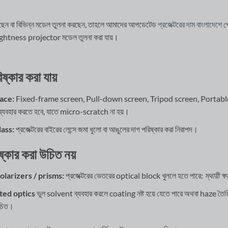
করছেন বা বিভিন্ন মডেল তুলনা করছেন, তাহলে আমাদের আপডেটেড
প্রজেক্টরের দাম বাংলাদেশে
প
htness projector মডেল তুলনা করা যায়।
্কার করা যায়
ace:
Fixed-frame screen, Pull-down screen, Tripod screen, Portable
ি ব্যবহার করতে হবে, যাতে micro-scratch না হয়।
ass:
প্রজেক্টরের বাইরের লেন্সে জমা ধুলো বা আঙুলের দাগ পরিষ্কার করা নিরাপদ।
্কার করা উচিত নয়
olarizers / prisms:
প্রজেক্টরের ভেতরের optical block খুললে হতে পারে:
স্থায়ী ক্
ted optics
ভুল solvent ব্যবহার করলে coating নষ্ট হয়ে যেতে পারে অথবা haze তৈর
 উচিত।