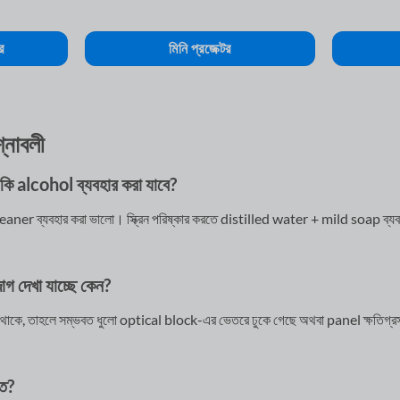
র
মিনি প্রজেক্টর
শ্নাবলী
তে কি alcohol ব্যবহার করা যাবে?
leaner ব্যবহার করা ভালো। স্ক্রিন পরিষ্কার করতে distilled water + mild soap ব্য
াগ দেখা যাচ্ছে কেন?
গ থাকে, তাহলে সম্ভবত ধুলো optical block-এর ভেতরে ঢুকে গেছে অথবা panel ক্ষতিগ্রস্
িত?