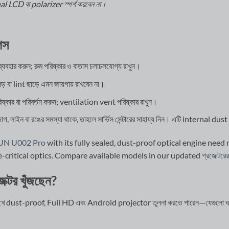
rnal LCD বা polarizer স্পর্শ করবেন না।
িপস
যবহার করুন; রুম পরিষ্কার ও বাতাস চলাচলযোগ্য রাখুন।
পড় বা lint ছাড়ে এমন জায়গায় রাখবেন না।
 পরিষ্কার বা পরিবর্তন করুন; ventilation vent পরিষ্কার রাখুন।
নে দাগ, লাইন বা রঙের সমস্যা থাকে, তাহলে সার্ভিস সেন্টারের সাহায্য নিন। এটি internal
UN U002 Pro
with its fully sealed, dust-proof optical engine need n
re-critical optics. Compare available models in our updated
প্রজেক্টরে
েক্টর খুঁজছেন?
খে dust-proof, Full HD এবং Android projector তুলনা করতে পারেন—যেগুলো ঘর ব