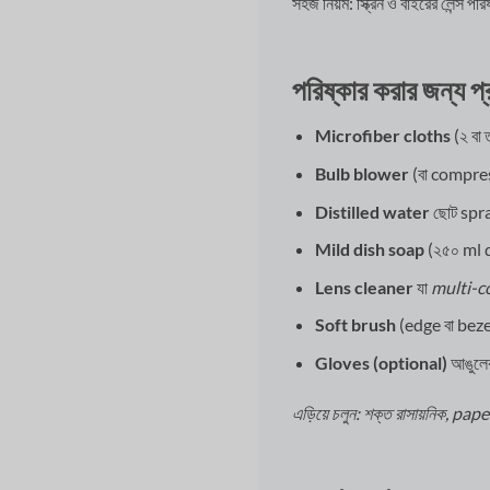
সহজ নিয়ম: স্ক্রিন ও বাইরের লেন্স প
পরিষ্কার করার জন্য প্
Microfiber cloths
(২ বা 
Bulb blower
(বা compress
Distilled water
ছোট spr
Mild dish soap
(২৫০ ml d
Lens cleaner
যা
multi-co
Soft brush
(edge বা bezel
Gloves (optional)
আঙুলের
এড়িয়ে চলুন: শক্ত রাসায়নিক, p