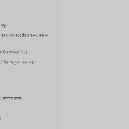
 মুছুন।
র উপর হালকা করে dab করুন, ঘষবেন
িয়ে শুকিয়ে নিন।
র্দেশিকা অনুসরণ করা ভালো।
t ব্যবহার করুন।
া।