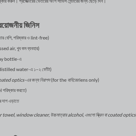
রিষ্কার করুন। প্রজেক্টরের ভেতরের অংশ সার্ভিস সেন্টারের জন্য ছেড়ে দিন।
রয়োজনীয় জিনিস
তার বেশি, পরিষ্কার ও lint-free)
ed air, খুব কম ব্যবহার)
ay bottle-এ
istilled water-এ ১–২ ফোঁটা)
ated optics-এর জন্য নিরাপদ
(for the
বাহিরের
lens only)
 পরিষ্কার করতে)
 দাগ এড়াতে
aper towel, window cleaner, উচ্চমাত্রার alcohol, এগুলো স্ক্রিন বা coated optics 