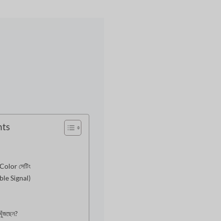
nts
Color সেটিং
ble Signal)
খুঁজছেন?