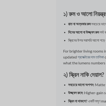
১) রুম ও আলো নিয়ন্ত্
রাত বা অন্ধকার রুম
সবচেয়ে ভালো
দিনের আলো বা উজ্জ্বল রুম
পর্দা
স্ক্রিনের উপর সরাসরি আলো পড়
For brighter living rooms 
updated
প্রজেক্টরের দাম তালিকা
c
what the lumens numbers 
২) স্ক্রিন নাকি দেয়াল?
সবচেয়ে ভালো অপশন:
Matte wh
উজ্জ্বল রুমে:
Higher-gain sc
স্ক্রিন না থাকলে?
একটি মসৃণ mat