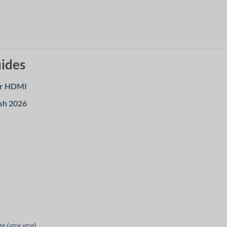
ides
tor HDMI
esh 2026
আপ (ধাপে ধাপে)