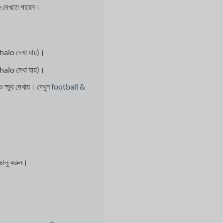
e
দেখতে পারেন।
lo দেখা যায়)।
lo দেখা যায়)।
স্মুথ দেখায়। দেখুন
football &
চালু করুন।