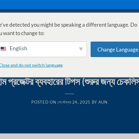
've detected you might be speaking a different language. Do
ুঁজুন
গাইড
সাপোর্ট
EMI
u want to change to:
English
Change Language
Close and do not switch language
KNOWLEDGE BASE
,
সেটআপ ও টিপস
ম প্রজেক্টর ব্যবহারের টিপস (শুরুর জন্য চেকলিস
POSTED ON
সেপ্টেম্বর 24, 2025
BY
AUN