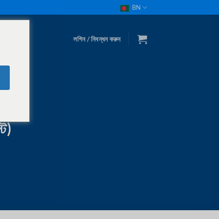
BN
লগিন / নিবন্ধন করুন
্ট)