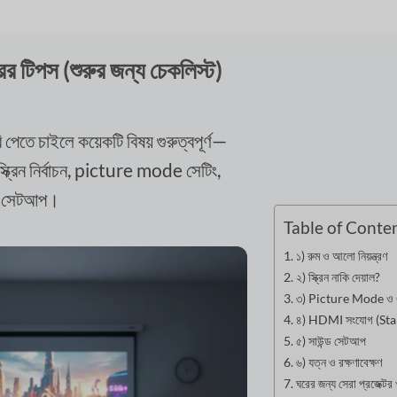
রের টিপস (শুরুর জন্য চেকলিস্ট)
ি পেতে চাইলে কয়েকটি বিষয় গুরুত্বপূর্ণ—
 স্ক্রিন নির্বাচন, picture mode সেটিং,
ড সেটআপ।
Table of Conte
১) রুম ও আলো নিয়ন্ত্রণ
২) স্ক্রিন নাকি দেয়াল?
৩) Picture Mode ও 
৪) HDMI সংযোগ (Sta
৫) সাউন্ড সেটআপ
৬) যত্ন ও রক্ষণাবেক্ষণ
ঘরের জন্য সেরা প্রজেক্টর 