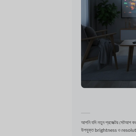
আপনি যদি নতুন প্রজেক্টর সেটআপ ক
উপযুক্ত brightness ও resoluti