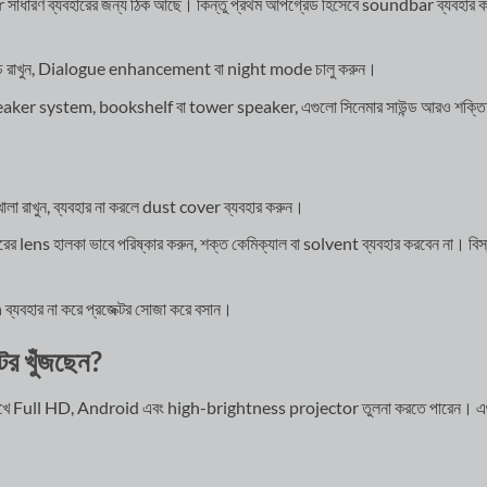
r সাধারণ ব্যবহারের জন্য ঠিক আছে। কিন্তু প্রথম আপগ্রেড হিসেবে soundbar ব্যবহার
নিচে রাখুন, Dialogue enhancement বা night mode চালু করুন।
 speaker system, bookshelf বা tower speaker, এগুলো সিনেমার সাউন্ড আরও শক্ত
 খোলা রাখুন, ব্যবহার না করলে dust cover ব্যবহার করুন।
বাইরের lens হালকা ভাবে পরিষ্কার করুন, শক্ত কেমিক্যাল বা solvent ব্যবহার করবেন না। বি
যবহার না করে প্রজেক্টর সোজা করে বসান।
্টর খুঁজছেন?
খে Full HD, Android এবং high-brightness projector তুলনা করতে পারেন। এগুল