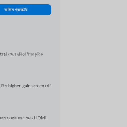
অফিস প্রজেক্টর
রাখলে ছবি বেশি প্রাকৃতিক
ে ALR বা higher-gain screen বেশি
বল ব্যবহার করুন, অন্য HDMI