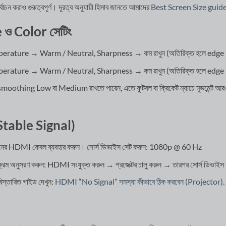
ির্বাচন করাও গুরুত্বপূর্ণ। দূরত্ব অনুযায়ী হিসাব জানতে আমাদের
Best Screen Size guid
ও Color সেটিং
mperature → Warm / Neutral, Sharpness → কম রাখুন (অতিরিক্ত হলে edge ha
mperature → Warm / Neutral, Sharpness → কম রাখুন (অতিরিক্ত হলে edge ha
smoothing Low বা Medium রাখতে পারেন, এতে ফুটবল বা ক্রিকেট ম্যাচে মুভমেন্ট আরও 
Stable Signal)
ানের HDMI কেবল ব্যবহার করুন। সোর্স ডিভাইস সেট করুন: 1080p @ 60 Hz
 অনুসরণ করুন: HDMI সংযুক্ত করুন → প্রজেক্টর চালু করুন → তারপর সোর্স ডিভাইস 
বিস্তারিত গাইড দেখুন:
HDMI “No Signal” সমস্যা কীভাবে ঠিক করবেন (Projector)
.