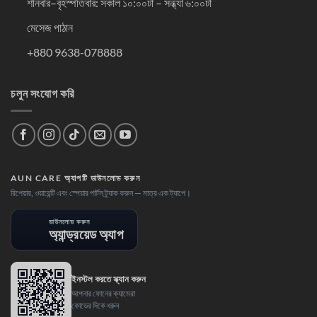
শনিবার–বৃহস্পতিবার: সকাল ১০:০০টা – সন্ধ্যা ৬:০০টা
মেসেজ পাঠান
+880 9638-078888
চলুন সংযোগ করি
AUN CARE অ্যাপটি ডাউনলোড করুন
রিপেয়ার, ওয়ারেন্টি এবং স্পেয়ার পার্টস ট্র্যাক করুন — মাত্র এক ট্যাপে।
ডাউনলোড করুন
অ্যান্ড্রয়েড অ্যাপ
ইনস্টল করতে স্ক্যান করুন
আপনার ফোনের ক্যামেরা
কোডের দিকে ধরুন