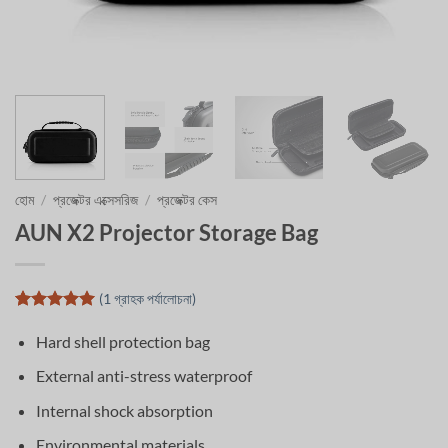
হোম
/
প্রজেক্টর এক্সেসরিজ
/
প্রজেক্টর কেস
AUN X2 Projector Storage Bag
(
1
গ্রাহক পর্যালোচনা)
1
টি গ্রাহক
রেটিং এর উপর
Hard shell protection bag
ভিত্তি করে 5
এর মধ্যে
5
External anti-stress waterproof
রেট করা
হয়েছে
Internal shock absorption
Environmental materials