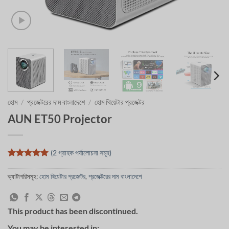
হোম
/
প্রজেক্টরের দাম বাংলাদেশে
/
হোম থিয়েটার প্রজেক্টর
AUN ET50 Projector
(
2
গ্রাহক পর্যালোচনা সমূহ)
2
টি গ্রাহক
রেটিং এর উপর
ক্যাটাগরিসমূহ:
হোম থিয়েটার প্রজেক্টর
,
প্রজেক্টরের দাম বাংলাদেশে
ভিত্তি করে 5
এর মধ্যে
5
রেট করা
হয়েছে
This product has been discontinued.
You may be interested in: