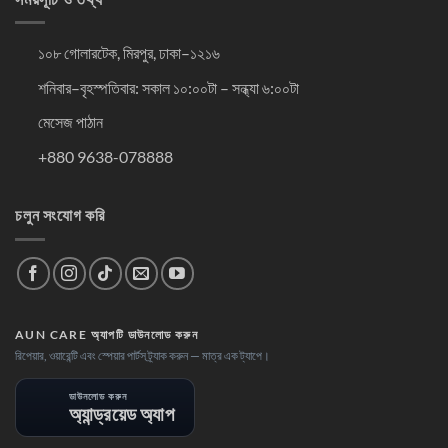
১০৮ গোলারটেক, মিরপুর, ঢাকা–১২১৬
শনিবার–বৃহস্পতিবার: সকাল ১০:০০টা – সন্ধ্যা ৬:০০টা
মেসেজ পাঠান
+880 9638-078888
চলুন সংযোগ করি
AUN CARE অ্যাপটি ডাউনলোড করুন
রিপেয়ার, ওয়ারেন্টি এবং স্পেয়ার পার্টস ট্র্যাক করুন — মাত্র এক ট্যাপে।
ডাউনলোড করুন
অ্যান্ড্রয়েড অ্যাপ