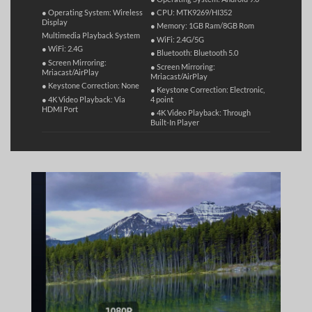
● Operating System: Wireless
● CPU: MTK9269/HI352
Display
● Memory: 1GB Ram/8GB Rom
Multimedia Playback System
● WiFi: 2.4G/5G
● WiFi: 2.4G
● Bluetooth: Bluetooth 5.0
●
Screen Mirroring:
●
Screen Mirroring:
Mriacast/AirPlay
Mriacast/AirPlay
● Keystone Correction: None
● Keystone Correction: Electronic,
● 4K Video Playback: Via
4 point
HDMI Port
● 4K Video Playback: Through
Built-In Player