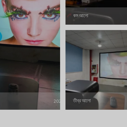
কম আলো
তীব্র আলো