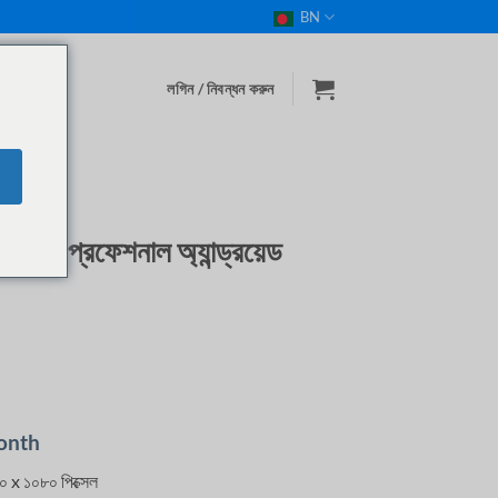
BN
লগিন / নিবন্ধন করুন
রজেক্টর
ি প্রফেশনাল অ্যান্ড্রয়েড
onth
 x ১০৮০ পিক্সেল