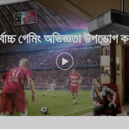
্বোচ্চ গেমিং অভিজ্ঞতা উপভোগ ক