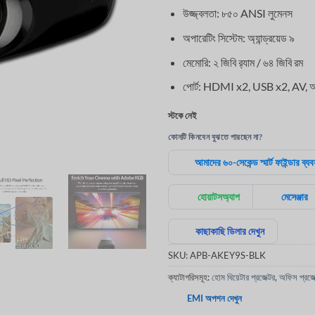
হয়েছে
উজ্জ্বলতা: ৮৫০ ANSI লুমেনস
অপারেটিং সিস্টেম: অ্যান্ড্রয়েড ৯
মেমোরি: ২ জিবি র‍্যাম / ৬৪ জিবি রম
পোর্ট: HDMI x2, USB x2, AV, অ
স্টকে নেই
কোনটি কিনবেন বুঝতে পারছেন না?
আমাদের ৬০-সেকেন্ড স্মার্ট ফাইন্ডার ব্য
হোয়াটসঅ্যাপ
মেসেঞ্জার
কাছাকাছি ডিলার দেখুন
SKU:
APB-AKEY9S-BLK
ক্যাটাগরিসমূহ:
হোম থিয়েটার প্রজেক্টর
,
অফিস প্রজেক
EMI অপশন দেখুন