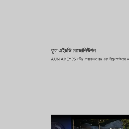
ফুল এইচডি রেজোলিউশন
AUN AKEY9S গভীর, প্রাণবন্ত রঙ এবং তীক্ষ্ণ স্পষ্টতায়