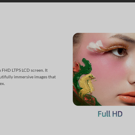
 FHD LTPS LCD screen. It
autifully immersive images that
ex.