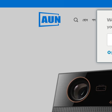
Skip
to
content
We
হোম
শপ
ডিলার খ
yo