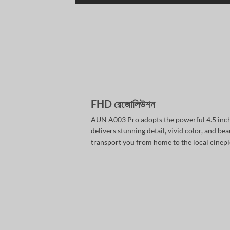
FHD রেজোলিউশন
AUN A003 Pro adopts the powerful 4.5 inch
delivers stunning detail, vivid color, and be
transport you from home to the local cinepl