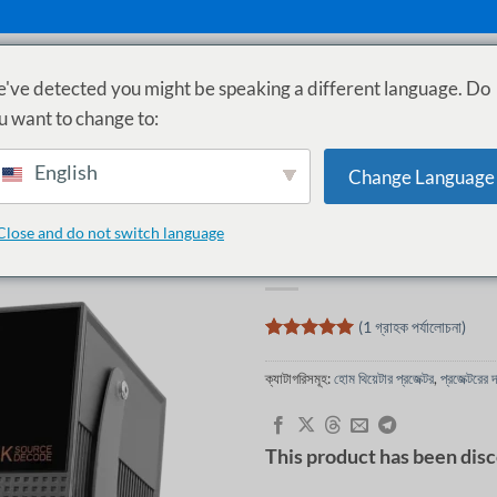
've detected you might be speaking a different language. Do
ুঁজুন
গাইড
সাপোর্ট
EMI
u want to change to:
English
Change Language
হোম
/
প্রজেক্টরের দাম বাংলাদেশে
/
হোম থিয়
Close and do not switch language
AUN A003 Pro Pr
(
1
গ্রাহক পর্যালোচনা)
1
টি গ্রাহক
রেটিং এর উপর
ক্যাটাগরিসমূহ:
হোম থিয়েটার প্রজেক্টর
,
প্রজেক্টরের 
ভিত্তি করে 5
এর মধ্যে
5
রেট করা
হয়েছে
This product has been dis