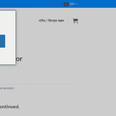
BN
লগিন / নিবন্ধন করুন
েটার প্রজেক্টর
ojector
দাম বাংলাদেশে
continued.