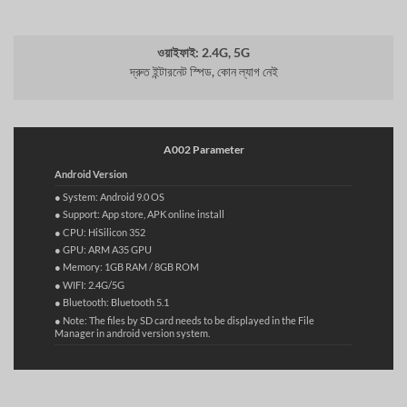
ওয়াইফাই: 2.4G, 5G
দ্রুত ইন্টারনেট স্পিড, কোন ল্যাগ নেই
A002 Parameter
Android Version
● System: Android 9.0 OS
● Support: App store, APK online install
● CPU: HiSilicon 352
● GPU: ARM A35 GPU
● Memory: 1GB RAM / 8GB ROM
● WIFI: 2.4G/5G
● Bluetooth: Bluetooth 5.1
● Note: The files by SD card needs to be displayed in the File
Manager in android version system.