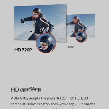
HD রেজোলিউশন
AUN A002 adopts the powerful 2.7 inch HD LCD
screen. it Delivers astonishes with deep, vivid shades,