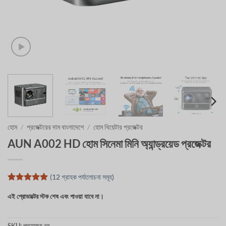
হোম
/
প্রজেক্টরের দাম বাংলাদেশে
/
হোম থিয়েটার প্রজেক্টর
AUN A002 HD হোম সিনেমা মিনি অ্যান্ড্রয়েড প্রজেক্টর
(
12
গ্রাহক পর্যালোচনা সমূহ)
12
টি গ্রাহক
এই প্রোডাক্টের স্টক শেষ এবং পাওয়া যাবে না।
রেটিং এর উপর
ভিত্তি করে 5
এর মধ্যে
5
রেট করা
SKU:
প্রযোজ্য নয়