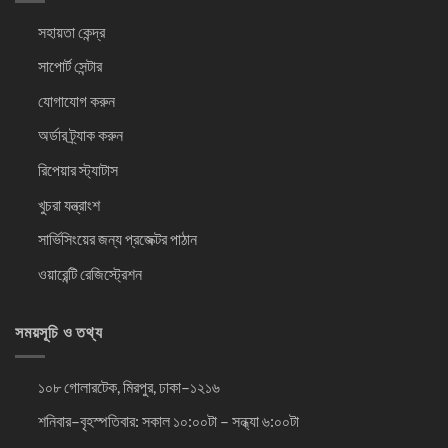
সহায়তা কেন্দ্র
সাপোর্ট সেন্টার
যোগাযোগ করুন
অর্ডার ট্র্যাক করুন
রিপেয়ার স্ট্যাটাস
খুচরা যন্ত্রাংশ
সার্ভিসিংয়ের জন্য প্রজেক্টর পাঠান
ওয়ারেন্টি রেজিস্ট্রেশন
সময়সূচি ও তথ্য
১০৮ গোলারটেক, মিরপুর, ঢাকা–১২১৬
শনিবার–বৃহস্পতিবার: সকাল ১০:০০টা – সন্ধ্যা ৬:০০টা