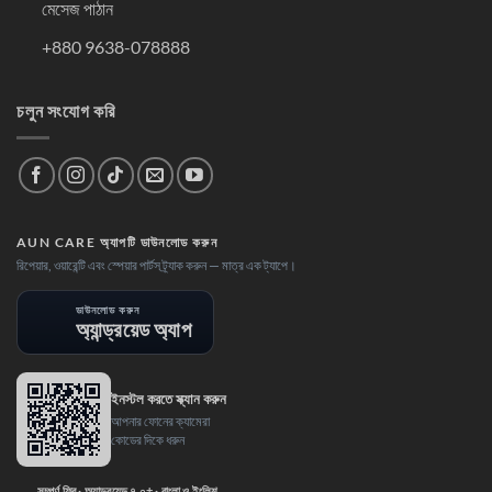
মেসেজ পাঠান
+880 9638-078888
চলুন সংযোগ করি
AUN CARE অ্যাপটি ডাউনলোড করুন
রিপেয়ার, ওয়ারেন্টি এবং স্পেয়ার পার্টস ট্র্যাক করুন — মাত্র এক ট্যাপে।
ডাউনলোড করুন
অ্যান্ড্রয়েড অ্যাপ
ইনস্টল করতে স্ক্যান করুন
আপনার ফোনের ক্যামেরা
কোডের দিকে ধরুন
সম্পূর্ণ ফ্রি · অ্যান্ড্রয়েড ৭.০+ · বাংলা ও ইংলিশ