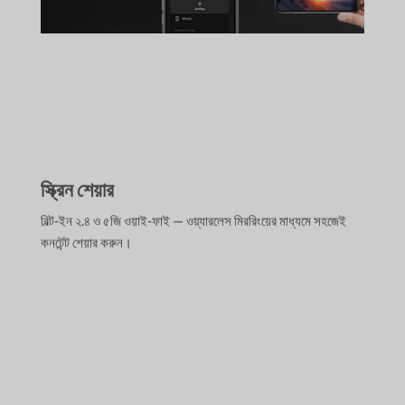
স্ক্রিন শেয়ার
বিল্ট-ইন ২.৪ ও ৫জি ওয়াই-ফাই — ওয়্যারলেস মিররিংয়ের মাধ্যমে সহজেই
কনটেন্ট শেয়ার করুন।