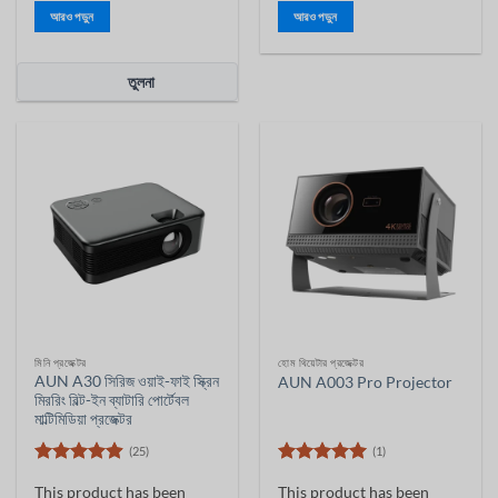
আরও পড়ুন
আরও পড়ুন
তুলনা
মিনি প্রজেক্টর
হোম থিয়েটার প্রজেক্টর
AUN A30 সিরিজ ওয়াই-ফাই স্ক্রিন
AUN A003 Pro Projector
মিররিং বিল্ট-ইন ব্যাটারি পোর্টেবল
মাল্টিমিডিয়া প্রজেক্টর
(25)
(1)
5 ের মধ্যে
5 ের মধ্যে
This product has been
This product has been
4.88
রেট
5
রেট