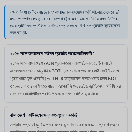
এখনও সিদ্ধান্ত নিতে পারছেন না? আমাদের
৬০-সেকেন্ডের স্মার্ট ফাইন্ডার
, যেকোনো দুটি
মডেল পাশাপাশি রেখে তুলনা করুন
কম্পেয়ার টুল
, অথবা আমাদের নির্ভরযোগ্য নির্দেশিকা
থেকে ব্রাইটনেস স্পেসিফিকেশন কীভাবে পড়তে হয় তা শিখে নিন:
প্রজেক্টর ব্রাইটনেসের
সহজ ব্যাখ্যা
.
২০২৬ সালে বাংলাদেশে সর্বশেষ প্রজেক্টর দামের তালিকা কী?
২০২৬ সালে বাংলাদেশে AUN প্রজেক্টরের দাম পোর্টেবল এইচডি (HD)
মডেলগুলোর জন্য আনুমানিক BDT ৭,৫৯০ থেকে শুরু করে হাই-ব্রাইটনেস ও
প্রফেশনাল ফুল এইচডি (Full HD) অ্যান্ড্রয়েড মডেলগুলোর জন্য BDT
৩২,৯০০ বা তার বেশি হতে পারে। রেজোলিউশন, রেটেড ব্রাইটনেস, স্মার্ট ফিচার
এবং বিল্ড কোয়ালিটির ওপর ভিত্তি করে দাম পরিবর্তিত হয়ে থাকে।
বাংলাদেশে একটি রুমের জন্য কত লুমেন দরকার?
সংখ্যার পেছনে না ছুটে আপনার রুমের কন্ডিশন দিয়ে শুরু করুন। পুরো প্রজেক্টর