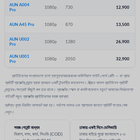
AUN A004
1080p
730
12,900
Pro
AUN A45 Pro
1080p
870
13,500
AUN U002
1080p
1380
26,900
Pro
AUN U001
1080p
2050
32,900
Pro
ব্রাইটনেসের সংখ্যাগুলো হলো ম্যানুফ্যাকচারারদের অফিশিয়াল লাইট-সোর্স রেটিং — যা প্রায়
প্রতিটি প্রজেক্টর ব্র্যান্ড দ্বারা ব্যবহৃত একটি ইন্ডাস্ট্রি কনভেনশন। স্ক্রিনে আসল ব্রাইটনেস প্রতিটি
ব্র্যান্ডের ক্ষেত্রেই কিছুটা কম হয়ে থাকে। প্রজেক্টর স্পেক্স বা কনফিগারেশনে নতুন? আমাদের নির্ভরযোগ্য
গাইডটি পড়ুন:
প্রজেক্টর ব্রাইটনেসের সহজ ব্যাখ্যা
.
দ্রষ্টব্য: মূল্য নিয়মিত আপডেট করা হয়। সর্বশেষ অফার এবং প্রাপ্যতা জানতে প্রতিটি পণ্যের পেজ
দেখুন।
সহজ পেমেন্ট মাধ্যম
ঢাকায় একই দিনে ডেলিভারি
বিকাশ, নগদ, কার্ড, সিওডি (COD)
ঢাকার বাইরে পুরো বাংলাদেশে ২-৩