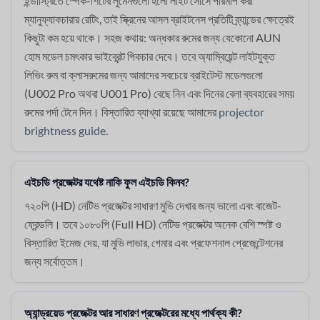
ইন্ডাস্ট্রিতে স্পেক-শিটের লুমেনগুলো হলো লাইট সোর্সে পরিমাপ করা
ম্যানুফ্যাকচারার রেটিং, তাই স্ক্রিনের আসল ব্রাইটনেস প্রতিটি ব্র্যান্ডের ক্ষেত্রেই
কিছুটা কম হয়ে থাকে। সহজ কথায়: অন্ধকার রুমের জন্য যেকোনো AUN
হোম মডেল চমৎকার ভাইব্রেন্ট পিকচার দেবে। তবে অ্যাম্বিয়েন্ট লাইটযুক্ত
লিভিং রুম বা ক্লাসরুমের জন্য আমাদের সবচেয়ে ব্রাইটেস্ট মডেলগুলো
(U002 Pro অথবা U001 Pro) বেছে নিন এবং দিনের বেলা ব্যবহারের সময়
রুমের পর্দা টেনে দিন। বিস্তারিত ব্যাখ্যা রয়েছে আমাদের
projector
brightness guide
.
এইচডি প্রজেক্টর যথেষ্ট নাকি ফুল এইচডি কিনব?
৭২০পি (HD) নেটিভ প্রজেক্টর সাধারণ মুভি দেখার জন্য ভালো এবং বাজেট-
ফ্রেন্ডলি। তবে ১০৮০পি (Full HD) নেটিভ প্রজেক্টর অনেক বেশি স্পষ্ট ও
বিস্তারিত ইমেজ দেয়, যা মুভি লাভার, গেমার এবং প্রফেশনাল প্রেজেন্টেশনের
জন্য সর্বোত্তম।
অ্যান্ড্রয়েড প্রজেক্টর আর সাধারণ প্রজেক্টরের মধ্যে পার্থক্য কী?