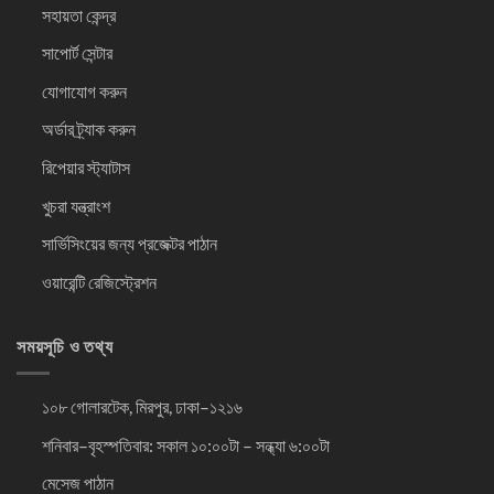
সহায়তা কেন্দ্র
সাপোর্ট সেন্টার
যোগাযোগ করুন
অর্ডার ট্র্যাক করুন
রিপেয়ার স্ট্যাটাস
খুচরা যন্ত্রাংশ
সার্ভিসিংয়ের জন্য প্রজেক্টর পাঠান
ওয়ারেন্টি রেজিস্ট্রেশন
সময়সূচি ও তথ্য
১০৮ গোলারটেক, মিরপুর, ঢাকা–১২১৬
শনিবার–বৃহস্পতিবার: সকাল ১০:০০টা – সন্ধ্যা ৬:০০টা
মেসেজ পাঠান