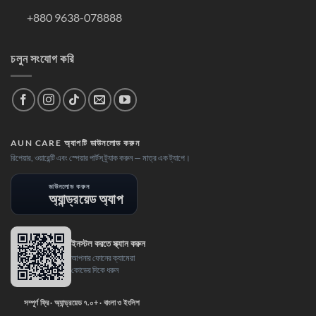
+880 9638-078888
চলুন সংযোগ করি
AUN CARE অ্যাপটি ডাউনলোড করুন
রিপেয়ার, ওয়ারেন্টি এবং স্পেয়ার পার্টস ট্র্যাক করুন — মাত্র এক ট্যাপে।
ডাউনলোড করুন
অ্যান্ড্রয়েড অ্যাপ
ইনস্টল করতে স্ক্যান করুন
আপনার ফোনের ক্যামেরা
কোডের দিকে ধরুন
সম্পূর্ণ ফ্রি · অ্যান্ড্রয়েড ৭.০+ · বাংলা ও ইংলিশ