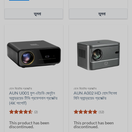
তুলনা
তুলনা
হোম থিয়েটার প্রজেক্টর
হোম থিয়েটার প্রজেক্টর
AUN U001 ফুল এইচডি জেনুইন
AUN A002 HD হোম সিনেমা
অ্যান্ড্রয়েড টিভি প্রফেশনাল প্রজেক্টর
মিনি অ্যান্ড্রয়েড প্রজেক্টর
(4K সাপোর্ট)
(2)
(12)
5 ের মধ্যে
5 ের মধ্যে
This product has been
This product has been
4.5
রেট
5
রেট
discontinued.
discontinued.