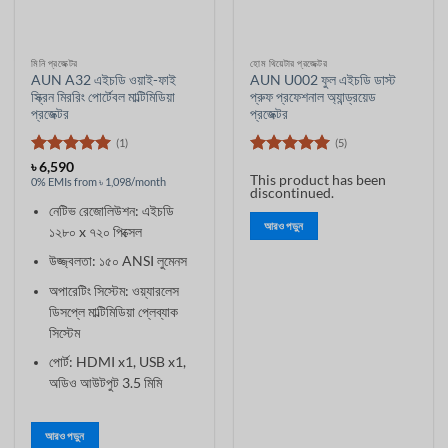
মিনি প্রজেক্টর
হোম থিয়েটার প্রজেক্টর
AUN A32 এইচডি ওয়াই-ফাই
AUN U002 ফুল এইচডি ডাস্ট
স্ক্রিন মিররিং পোর্টেবল মাল্টিমিডিয়া
প্রুফ প্রফেশনাল অ্যান্ড্রয়েড
প্রজেক্টর
প্রজেক্টর
(1)
(5)
5 ের মধ্যে
5 ের মধ্যে
৳
6,590
This product has been
5
রেট
5
রেট
0% EMIs from ৳ 1,098/month
discontinued.
নেটিভ রেজোলিউশন: এইচডি
আরও পড়ুন
১২৮০ x ৭২০ পিক্সেল
উজ্জ্বলতা: ১৫০ ANSI লুমেনস
অপারেটিং সিস্টেম: ওয়্যারলেস
ডিসপ্লে মাল্টিমিডিয়া প্লেব্যাক
সিস্টেম
পোর্ট: HDMI x1, USB x1,
অডিও আউটপুট 3.5 মিমি
আরও পড়ুন