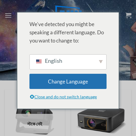
Skip
to
content
We've detected you might be
speaking a different language. Do
you want to change to:
হোম
/
প্রজেক্টরের দাম বাংলাদেশে
/
পাতা 2
English
Change Language
Close and do not switch language
স্টকে নেই