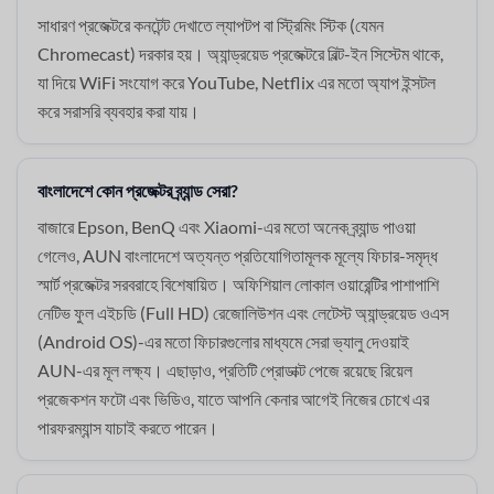
সাধারণ প্রজেক্টরে কনটেন্ট দেখাতে ল্যাপটপ বা স্ট্রিমিং স্টিক (যেমন
Chromecast) দরকার হয়। অ্যান্ড্রয়েড প্রজেক্টরে বিল্ট-ইন সিস্টেম থাকে,
যা দিয়ে WiFi সংযোগ করে YouTube, Netflix এর মতো অ্যাপ ইন্সটল
করে সরাসরি ব্যবহার করা যায়।
বাংলাদেশে কোন প্রজেক্টর ব্র্যান্ড সেরা?
বাজারে Epson, BenQ এবং Xiaomi-এর মতো অনেক ব্র্যান্ড পাওয়া
গেলেও, AUN বাংলাদেশে অত্যন্ত প্রতিযোগিতামূলক মূল্যে ফিচার-সমৃদ্ধ
স্মার্ট প্রজেক্টর সরবরাহে বিশেষায়িত। অফিশিয়াল লোকাল ওয়ারেন্টির পাশাপাশি
নেটিভ ফুল এইচডি (Full HD) রেজোলিউশন এবং লেটেস্ট অ্যান্ড্রয়েড ওএস
(Android OS)-এর মতো ফিচারগুলোর মাধ্যমে সেরা ভ্যালু দেওয়াই
AUN-এর মূল লক্ষ্য। এছাড়াও, প্রতিটি প্রোডাক্ট পেজে রয়েছে রিয়েল
প্রজেকশন ফটো এবং ভিডিও, যাতে আপনি কেনার আগেই নিজের চোখে এর
পারফরম্যান্স যাচাই করতে পারেন।