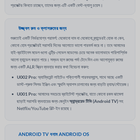
প্রজেক্টর কিনতে চাচ্ছেন, তাদের জন্য এটি একটি বেস্ট-ভ্যালু চয়েস।
উজ্জ্বল রুম ও ক্লাসরুমের জন্য
শুরুতেই একটি নির্ভরযোগ্য পরামর্শ: যেকোনো দাম বা যেকোনো ব্র্যান্ডেরই হোক না কেন,
কোনো হোম প্রজেক্টরই সরাসরি দিনের আলোতে ভালো পারফর্ম করে না। তবে আমাদের
হাই-ব্রাইটনেস মডেল গুলো এন্ট্রি-লেভেল মডেলের চেয়ে অনেক ভালোভাবে পারিপার্শ্বিক
আলো হ্যান্ডেল করতে পারে। সম্ভব হলে রুমের পর্দা টেনে দিন এবং আলোযুক্ত রুমের
জন্য একটি ALR স্ক্রিন ব্যবহার করার কথা বিবেচনা করুন:
U002 Pro:
অ্যাম্বিয়েন্ট লাইটেও শক্তিশালী পারফরম্যান্স, সাথে আছে একটি
ডাস্ট-প্রুফ সিলড ইঞ্জিন এবং স্মুথলি অ্যাপস চালানোর জন্য বাড়তি র‍্যাম/স্টোরেজ।
U001 Pro:
আমাদের সবচেয়ে ব্রাইটেস্ট প্রজেক্টর, যাতে কোনো রকম ঝামেলা
ছাড়াই সরাসরি ব্যবহারের জন্য জেনুইন
অ্যান্ড্রয়েড টিভি (Android TV)
সহ
Netflix/YouTube বিল্ট-ইন রয়েছে।
ANDROID TV বনাম ANDROID OS