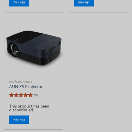
আরও পড়ুন
আরও পড়ুন
হোম থিয়েটার প্রজেক্টর
AUN Z5 Projector
(3)
5 ের মধ্যে
This product has been
5
রেট
discontinued.
আরও পড়ুন