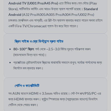
Android TV (U001 Pro/A45 Pro)
এতে টিভির জন্য প্লে স্টোর (Play
Store), সার্টিফাইড কাস্টিং এবং আরও উন্নত অ্যাপ সাপোর্ট রয়েছে।
Standard
Android
(A32 Pro/A005/A005 Pro/A004 Pro/U002 Pro)
চমৎকার ফ্লেক্সিবল এবং সাশ্রয়ী; এর বিল্ট-ইন অ্যাপস ব্যবহার করতে পারেন অথবা চাইলে
একটি Fire TV/Chromecast প্লাগ-ইন করে নিতে পারেন।
স্ক্রিন সাইজ ও থ্রো ডিস্ট্যান্স দ্রুত গাইড
80–100″ স্ক্রিন
: পর্দা থেকে ~2.5–3.0 মিটার দূরত্ব পরিকল্পনা করুন
(মডেলভেদে ভিন্ন হতে পারে)।
প্রজেক্টরের সেন্টারলাইনকে স্ক্রিনের মাঝামাঝি সমতলে রাখুন; সর্বোচ্চ শার্পনেসের জন্য
কিস্টোন কম ব্যবহার করুন।
পোর্টস ও কানেক্টিভিটি
সব AUN মডেলে HDMI ও 3.5mm অডিও রয়েছে। সেট-টপ বক্স/PS5/PC-এর
জন্য HDMI ব্যবহার করুন। ব্লুটুথ স্পিকারের জন্য (অ্যান্ড্রয়েড মডেলে) ডিভাইস
সেটিংস থেকে পেয়ার করুন।