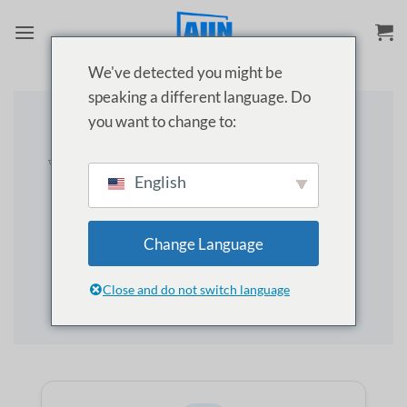
Skip
to
content
We've detected you might be
speaking a different language. Do
you want to change to:
AUN প্রজেক্টর ওয়ারেন্টি পলিসি (বাংলাদেশ)
আমাদের ওয়ারেন্টি পলিসি সম্পূর্ণ স্বচ্ছতা ও ন্যায্যতা নিশ্চিত করে তৈরি।
English
আপনার ১২ মাসের AUN প্রজেক্টর ওয়ারেন্টির অধীনে কী কী কভারেজ
থাকছে এবং কীভাবে এটি ক্লেইম করবেন, তা বিস্তারিত বুঝতে দয়া করে
পলিসিটি পড়ুন।
Change Language
রিপেয়ার স্ট্যাটাস ট্র্যাক করুন
Close and do not switch language