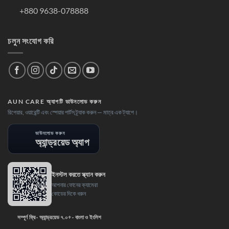
+880 9638-078888
চলুন সংযোগ করি
AUN CARE অ্যাপটি ডাউনলোড করুন
রিপেয়ার, ওয়ারেন্টি এবং স্পেয়ার পার্টস ট্র্যাক করুন — মাত্র এক ট্যাপে।
ডাউনলোড করুন
অ্যান্ড্রয়েড অ্যাপ
ইনস্টল করতে স্ক্যান করুন
আপনার ফোনের ক্যামেরা
কোডের দিকে ধরুন
সম্পূর্ণ ফ্রি · অ্যান্ড্রয়েড ৭.০+ · বাংলা ও ইংলিশ