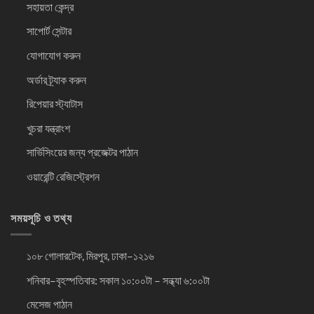
সহায়তা কেন্দ্র
সাপোর্ট সেন্টার
যোগাযোগ করুন
অর্ডার ট্র্যাক করুন
রিপেয়ার স্ট্যাটাস
খুচরা যন্ত্রাংশ
সার্ভিসিংয়ের জন্য প্রজেক্টর পাঠান
ওয়ারেন্টি রেজিস্ট্রেশন
সময়সূচি ও তথ্য
১০৮ গোলারটেক, মিরপুর, ঢাকা–১২১৬
শনিবার–বৃহস্পতিবার: সকাল ১০:০০টা – সন্ধ্যা ৬:০০টা
মেসেজ পাঠান